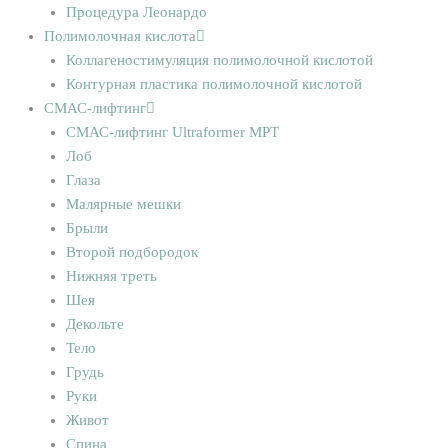
Процедура Леонардо
Полимолочная кислота
Коллагеностимуляция полимолочной кислотой
Контурная пластика полимолочной кислотой
СМАС-лифтинг
СМАС-лифтинг Ultraformer MPT
Лоб
Глаза
Малярные мешки
Брыли
Второй подбородок
Нижняя треть
Шея
Декольте
Тело
Грудь
Руки
Живот
Спина