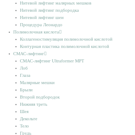
Нитевой лифтинг малярных мешков
Нитевой лифтинг подбородка
Нитевой лифтинг шеи
Процедура Леонардо
Полимолочная кислота
Коллагеностимуляция полимолочной кислотой
Контурная пластика полимолочной кислотой
СМАС-лифтинг
СМАС-лифтинг Ultraformer MPT
Лоб
Глаза
Малярные мешки
Брыли
Второй подбородок
Нижняя треть
Шея
Декольте
Тело
Грудь