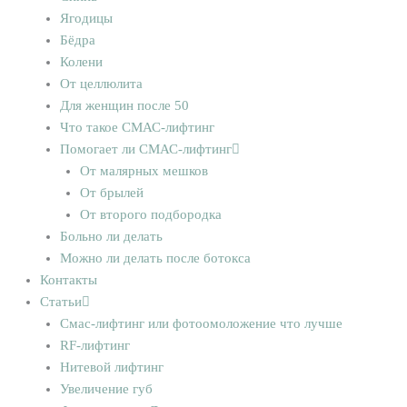
Ягодицы
Бёдра
Колени
От целлюлита
Для женщин после 50
Что такое СМАС-лифтинг
Помогает ли СМАС-лифтинг
От малярных мешков
От брылей
От второго подбородка
Больно ли делать
Можно ли делать после ботокса
Контакты
Статьи
Смас-лифтинг или фотоомоложение что лучше
RF-лифтинг
Нитевой лифтинг
Увеличение губ