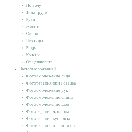
По телу
Зона груди
Руки
Живот
Спина
Ягодицы
Бёдра
Колени
От целлюлита
Фотоомоложение
Фотоомоложение лица
Фототерапия при Розацеа
Фотоомоложение рук
Фотоомоложение спины
Фотоомоложение шеи
Фототерапия для лица
Фототерапия купероза
Фототерапия от постакне