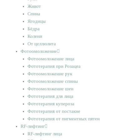
Живот
Спина
Ягодицы
Бёдра
Колени
От целлюлита
Фотоомоложение
Фотоомоложение лица
Фототерапия при Розацеа
Фотоомоложение рук
Фотоомоложение спины
Фотоомоложение шеи
Фототерапия для лица
Фототерапия купероза
Фототерапия от постакне
Фототерапия от пигментных пятен
RF-лифтинг
RF-лифтинг лица