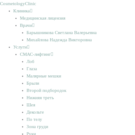
Перейти
Cosmetology
Clinic
к
Клиника
содержимому
Медицинская лицензия
Врачи
Барышникова Светлана Валерьевна
Михайлова Надежда Викторовна
Услуги
СМАС-лифтинг
Лоб
Глаза
Малярные мешки
Брыли
Второй подбородок
Нижняя треть
Шея
Декольте
По телу
Зона груди
Руки